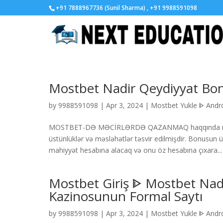
+91 7888967736 (Sunil Sharma) , +91 9988591098
Mostbet Nadir Qeydiyyat Bo
by
9988591098
|
Apr 3, 2024
|
Mostbet Yukle ᐈ Androi
MOSTBET-DƏ MƏCİRLƏRDƏ QAZANMAQ haqqında məqalə
üstünlüklər və məsləhətlər təsvir edilmişdir. Bonusun 
mahiyyət hesabına alacaq və onu öz hesabına çıxara...
Mostbet Giriş ᐈ Mostbet Nad
Kazinosunun Formal Saytı
by
9988591098
|
Apr 3, 2024
|
Mostbet Yukle ᐈ Androi