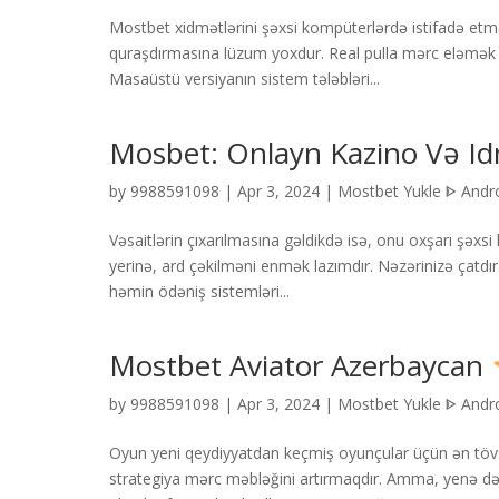
Mostbet xidmətlərini şəxsi kompüterlərdə istifadə etm
quraşdırmasına lüzum yoxdur. Real pulla mərc eləmək ö
Masaüstü versiyanın sistem tələbləri...
Mosbet: Onlayn Kazino Və Id
by
9988591098
|
Apr 3, 2024
|
Mostbet Yukle ᐈ Androi
Vəsaitlərin çıxarılmasına gəldikdə isə, onu oxşarı şəxs
yerinə, ard çəkilməni enmək lazımdır. Nəzərinizə çatdır
həmin ödəniş sistemləri...
Mostbet Aviator Azerbaycan
by
9988591098
|
Apr 3, 2024
|
Mostbet Yukle ᐈ Androi
Oyun yeni qeydiyyatdan keçmiş oyunçular üçün ən tövs
strategiya mərc məbləğini artırmaqdır. Amma, yenə də